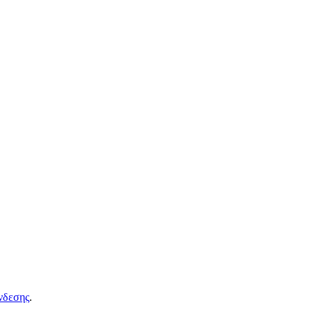
νδεσης
.