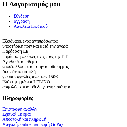
O Λογαριασμός μου
Σύνδεση
Εγγραφή
Απώλεια Κωδικού
Εξειδικευμένος αντιπρόσωπος
υποστήριξη πριν και μετά την αγορά
Παράδοση ΕΕ
παράδοση σε όλες τις χώρες της Ε.Ε
Αγαθά σε απόθεμα
αποστέλλουμε από την αποθήκη μας
Δωρεάν αποστολή
για παραγγελίες άνω των 150€
Ιδιόκτητη μάρκα LELINO
ασφαλής και αποδεδειγμένη ποιότητα
Πληροφορίες
Επιστροφή αγαθών
Σχετικά με εμάς
Αποστολή και πληρωμή
Ασφαλής online πληρωμή GoPay